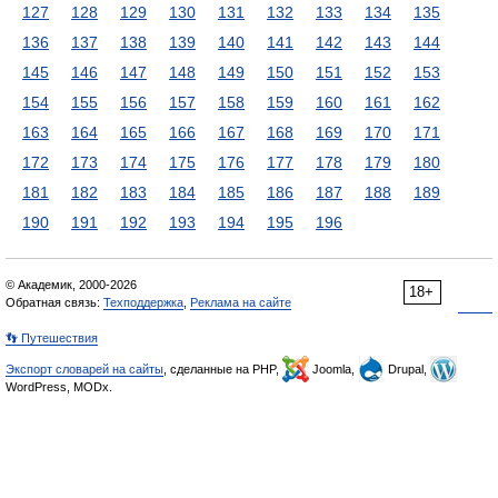
127
128
129
130
131
132
133
134
135
136
137
138
139
140
141
142
143
144
145
146
147
148
149
150
151
152
153
154
155
156
157
158
159
160
161
162
163
164
165
166
167
168
169
170
171
172
173
174
175
176
177
178
179
180
181
182
183
184
185
186
187
188
189
190
191
192
193
194
195
196
© Академик, 2000-2026
18+
Обратная связь:
Техподдержка
,
Реклама на сайте
👣 Путешествия
Экспорт словарей на сайты
, сделанные на PHP,
Joomla,
Drupal,
WordPress, MODx.